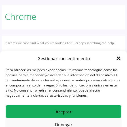
Chrome
It seems we can’t find what you’re looking for. Perhaps searching can help.
Gestionar consentimiento
Para ofrecer las mejores experiencias, utilizamos tecnologías como las
cookies para almacenar y/o acceder a la información del dispositivo. El
consentimiento de estas tecnologías nos permitirá procesar datos como
el comportamiento de navegación o las identificaciones únicas en este
sitio. No consentir o retirar el consentimiento, puede afectar
negativamente a ciertas características y funciones.
W
E
I
L
h
n
n
i
Privacy policy
a
General conditions of use
v
s
n
Aceptar
t
e
t
k
s
l
a
e
Accessibility statement
a
o
g
d
Denegar
p
p
r
i